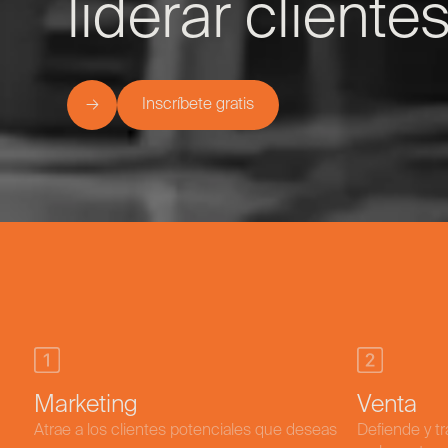
liderar cliente
→
Inscríbete gratis
Marketing
Venta
Atrae a los clientes potenciales que deseas
Defiende y tr