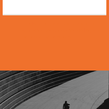
El registro no garantiza tu plaza. La
asignación será por orden de llegada
hasta completar el aforo.