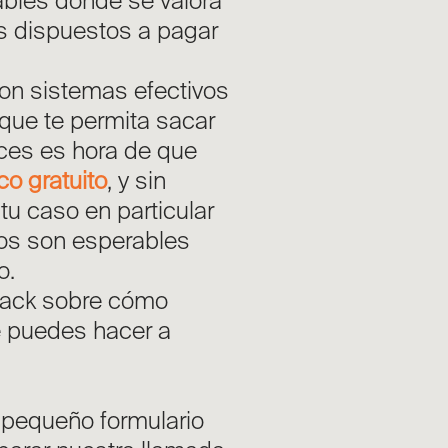
ables donde se valora
es dispuestos a pagar
con sistemas efectivos
que te permita sacar
nces es hora de que
co gratuito
, y sin
u caso en particular
dos son esperables
o.
back sobre cómo
ue puedes hacer a
n pequeño formulario