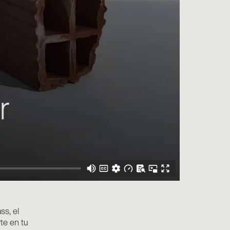
ss, el
te en tu