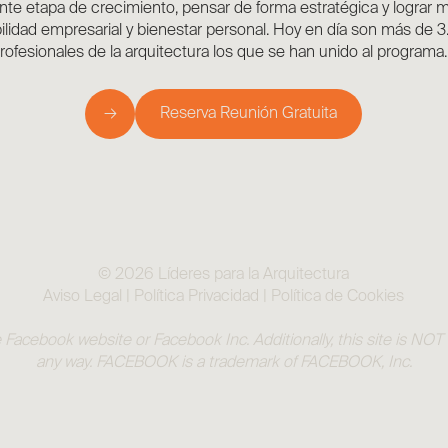
ente etapa de crecimiento, pensar de forma estratégica y lograr 
ilidad empresarial y bienestar personal. Hoy en día son más de 
rofesionales de la arquitectura los que se han unido al programa.
→
Reserva Reunión Gratuita
© 2026 Líderes para la Arquitectura
Aviso Legal
|
Política Privacidad
|
Política de Cookies
the Facebook website or Facebook Inc. Additionally, this site is N
any way. FACEBOOK is a trademark of FACEBOOK, Inc.