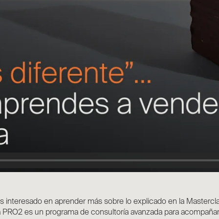
ás interesado en aprender más sobre lo explicado en la Mastercla
 PRO2 es un programa de consultoría avanzada para acompañar