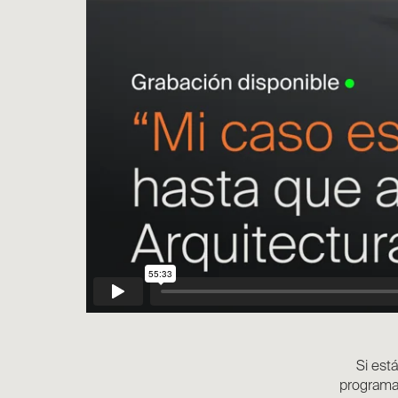
Si est
programa