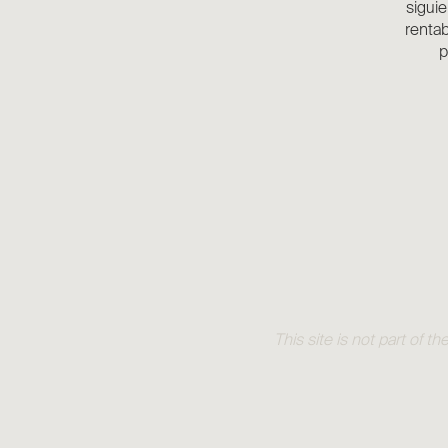
sigui
rentab
p
This site is not part of 