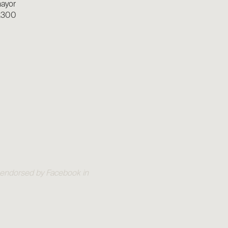
mayor
3.300
OT endorsed by Facebook in