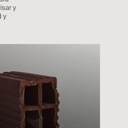
isar y
d y