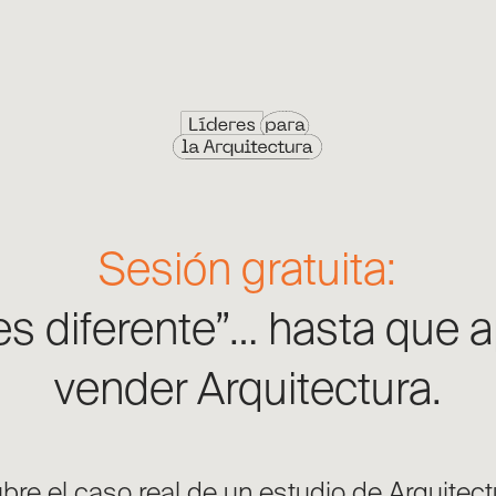
Sesión gratuita:
es diferente”… hasta que 
vender Arquitectura.
re el caso real de un estudio de Arquitect