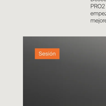
PRO2 q
empezó
mejore